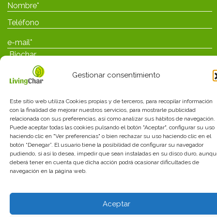
Gestionar consentimiento
Este sitio web utiliza Cookies propias y de terceros, para recopilar información
con la finalidad de mejorar nuestros servicios, para mostrarle publicidad
relacionada con sus preferencias, así como analizar sus hábitos de navegación.
He leído y acepto las
políticas de privacidad
Puede aceptar todas las cookies pulsando el botón "Aceptar", configurar su uso
haciendo clic en "Ver preferencias" o bien rechazar su uso haciendo clic en el
botón “Denegar”. El usuario tiene la posibilidad de configurar su navegador
pudiendo, si así lo desea, impedir que sean instaladas en su disco duro, aunq
deberá tener en cuenta que dicha acción podrá ocasionar dificultades de
navegación en la página web.
Avisos legales
_
Política de privacidad
_
Política de
cookies
_
Términos_y_condiciones
Aceptar
diseño web: mediactiu.com