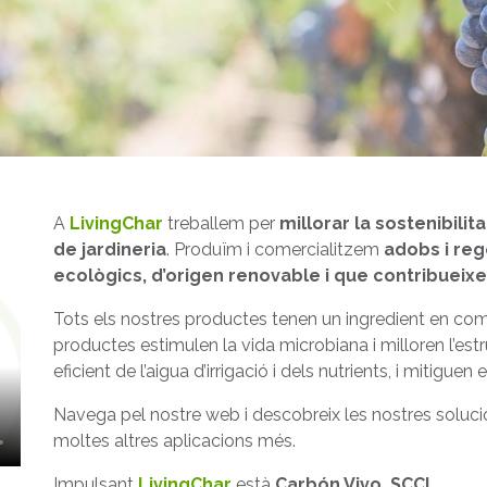
A
LivingChar
treballem per
millorar la sostenibilita
de jardineria
. Produïm i comercialitzem
adobs i re
ecològics, d’origen renovable i que contribueixe
Tots els nostres productes tenen un ingredient en co
productes estimulen la vida microbiana i milloren l’est
eficient de l’aigua d’irrigació i dels nutrients, i mitiguen 
Navega pel nostre web i descobreix les nostres solucions
moltes altres aplicacions més.
Impulsant
LivingChar
està
Carbón Vivo, SCCL
.