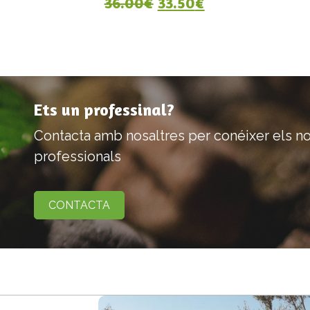
l era: 308.00€.
 actual és: 286.50€.
El preu original era: 
El preu actual 
36.00
€
33.50
€
Ets un professinal?
Contacta amb nosaltres per conéixer els no
professionals
Más información
CONTACTA