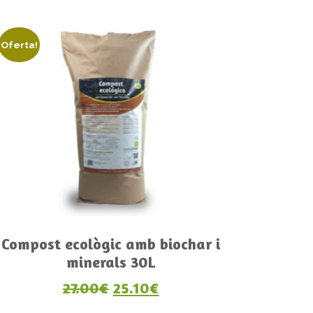
Oferta!
Compost ecològic amb biochar i
minerals 30L
209.00€.
 és: 194.40€.
El preu original era: 27.00€.
El preu actual és: 25.1
27.00
€
25.10
€