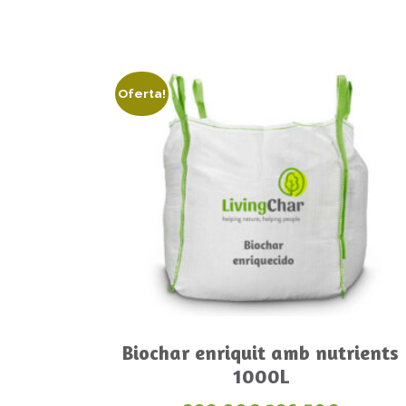
Oferta!
Más información
Biochar enriquit amb nutrients
1000L