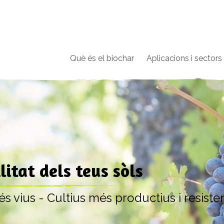
Què és el biochar
Aplicacions i sectors
ilitat dels teus sòls
s vius - Cultius més productius i resiste