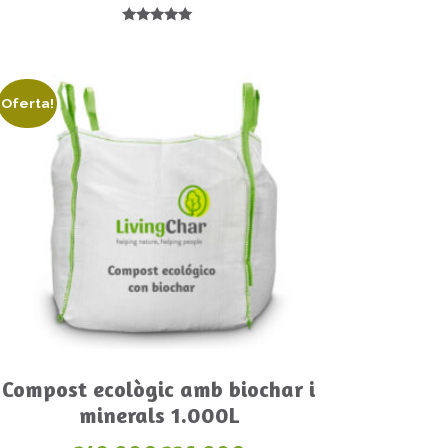
Puntuat amb
5.00
de 5
Oferta!
Más información
Compost ecològic amb biochar i
minerals 1.000L