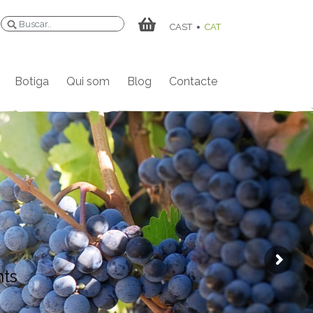
Buscar
CAST
CAT
Botiga
Qui som
Blog
Contacte
nts