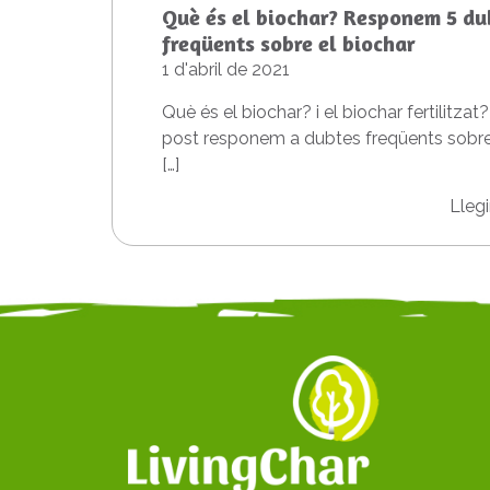
Què és el biochar? Responem 5 du
freqüents sobre el biochar
1 d'abril de 2021
Què és el biochar? i el biochar fertilitza
post responem a dubtes freqüents sobre
[…]
Lleg