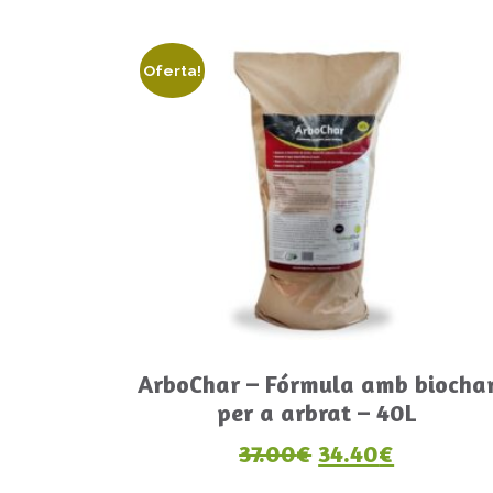
Oferta!
ArboChar – Fórmula amb biocha
per a arbrat – 40L
El preu original
El preu a
37.00
€
34.40
€