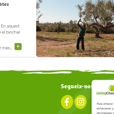
btes
t? En aquest
 el biochar
ir més…
Segueix-nos
S
Para ofrecer
almacenar y/
tecnologías 