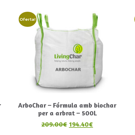
Oferta!
r
ArboChar – Fórmula amb biochar
per a arbrat – 500L
 era: 37.00€.
ctual és: 34.40€.
El preu original era: 
El preu actual
209.00
€
194.40
€