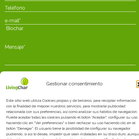
He leído y acepto las
políticas de privacidad
Gestionar consentimiento
Este sitio web utiliza Cookies propias y de terceros, para recopilar información
con la finalidad de mejorar nuestros servicios, para mostrarle publicidad
Avisos legales
_
Política de privacidad
_
Política de
relacionada con sus preferencias, así como analizar sus hábitos de navegación.
cookies
_
Términos_y_condiciones
Puede aceptar todas las cookies pulsando el botón "Aceptar", configurar su uso
haciendo clic en "Ver preferencias" o bien rechazar su uso haciendo clic en el
diseño web: mediactiu.com
botón “Denegar”. El usuario tiene la posibilidad de configurar su navegador
pudiendo, si así lo desea, impedir que sean instaladas en su disco duro, aunq