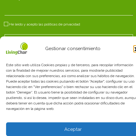
He leído y acepto las
políticas de privacidad
Gestionar consentimiento
Avisos legales
_
Política de privacidad
_
Política de
Este sitio web utiliza Cookies propias y de terceros, para recopilar información
cookies
_
Términos_y_condiciones
con la finalidad de mejorar nuestros servicios, para mostrarle publicidad
diseño web: mediactiu.com
relacionada con sus preferencias, así como analizar sus hábitos de navegación.
Puede aceptar todas las cookies pulsando el botón "Aceptar", configurar su uso
haciendo clic en "Ver preferencias" o bien rechazar su uso haciendo clic en el
botón “Denegar”. El usuario tiene la posibilidad de configurar su navegador
pudiendo, si así lo desea, impedir que sean instaladas en su disco duro, aunq
deberá tener en cuenta que dicha acción podrá ocasionar dificultades de
navegación en la página web.
Aceptar