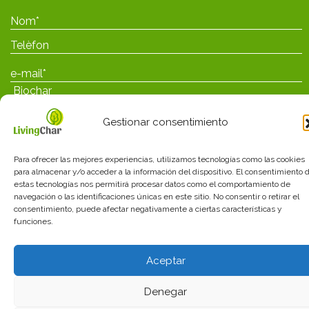
Gestionar consentimiento
Para ofrecer las mejores experiencias, utilizamos tecnologías como las cookies
para almacenar y/o acceder a la información del dispositivo. El consentimiento 
estas tecnologías nos permitirá procesar datos como el comportamiento de
He llegit i accepto les
polítiques de privacitat
navegación o las identificaciones únicas en este sitio. No consentir o retirar el
consentimiento, puede afectar negativamente a ciertas características y
funciones.
Aceptar
Avisos legales
_
Política de privacidad
_
Política de
cookies
_
Termes_i_condicions
Denegar
diseño web:
mediactiu.com